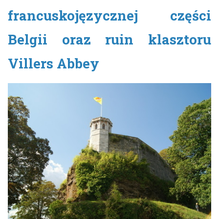
francuskojęzycznej części
Belgii oraz ruin klasztoru
Villers Abbey