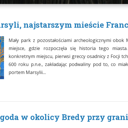
yli, najstarszym mieście Francj
Mały park z pozostałościami archeologicznymi obok M
miejsce, gdzie rozpoczęła się historia tego miast
konkretnym miejscu, pierwsi greccy osadnicy z Focji tch
600 roku p.n.e., zakładając podwaliny pod to, co miał
portem Marsylii....
oda w okolicy Bredy przy grani