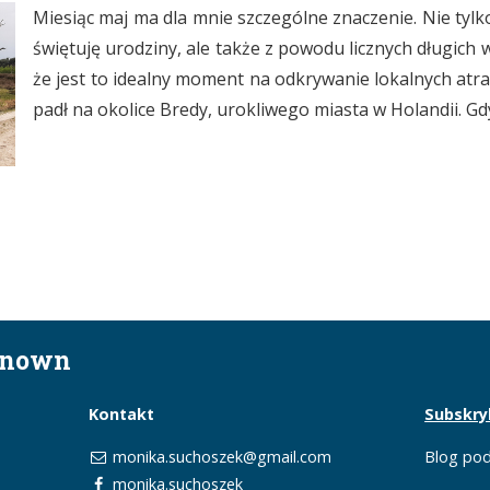
Miesiąc maj ma dla mnie szczególne znaczenie. Nie tylk
świętuję urodziny, ale także z powodu licznych długich
że jest to idealny moment na odkrywanie lokalnych atr
padł na okolice Bredy, urokliwego miasta w Holandii. Gdy
known
Kontakt
Subskry
monika.suchoszek@gmail.com
Blog pod
monika.suchoszek