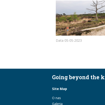
Data
05-05-2023
Going beyond the 
Site Map
O nas
Galeria