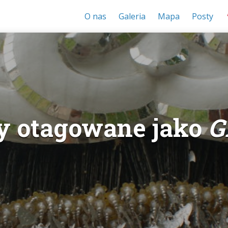
O nas
Galeria
Mapa
Posty
y otagowane jako
G