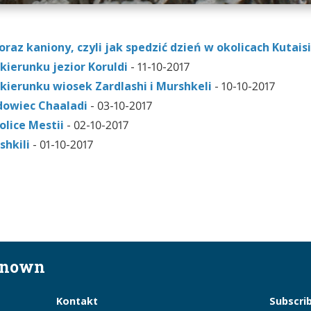
raz kaniony, czyli jak spedzić dzień w okolicach Kutaisi
 kierunku jezior Koruldi
- 11-10-2017
 kierunku wiosek Zardlashi i Murshkeli
- 10-10-2017
odowiec Chaaladi
- 03-10-2017
olice Mestii
- 02-10-2017
shkili
- 01-10-2017
known
Kontakt
Subscri