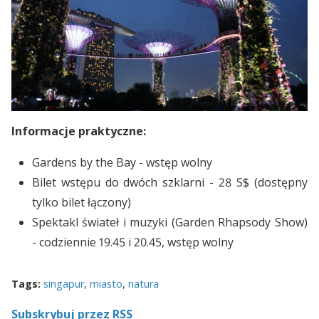
Informacje praktyczne:
Gardens by the Bay - wstęp wolny
Bilet wstępu do dwóch szklarni - 28 S$ (dostępny
tylko bilet łączony)
Spektakl świateł i muzyki (Garden Rhapsody Show)
- codziennie 19.45 i 20.45, wstęp wolny
Tags:
singapur
,
miasto
,
natura
Subskrybuj przez RSS