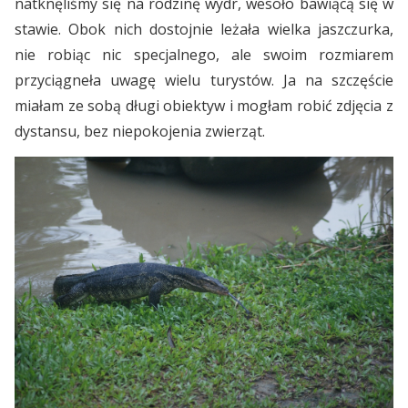
natknęliśmy się na rodzinę wydr, wesoło bawiącą się w
stawie. Obok nich dostojnie leżała wielka jaszczurka,
nie robiąc nic specjalnego, ale swoim rozmiarem
przyciągneła uwagę wielu turystów. Ja na szczęście
miałam ze sobą długi obiektyw i mogłam robić zdjęcia z
dystansu, bez niepokojenia zwierząt.