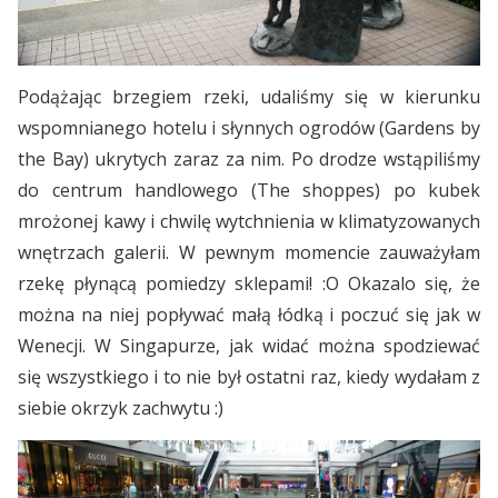
Podążając brzegiem rzeki, udaliśmy się w kierunku
wspomnianego hotelu i słynnych ogrodów (Gardens by
the Bay) ukrytych zaraz za nim. Po drodze wstąpiliśmy
do centrum handlowego (The shoppes) po kubek
mrożonej kawy i chwilę wytchnienia w klimatyzowanych
wnętrzach galerii. W pewnym momencie zauważyłam
rzekę płynącą pomiedzy sklepami! :O Okazalo się, że
można na niej popływać małą łódką i poczuć się jak w
Wenecji. W Singapurze, jak widać można spodziewać
się wszystkiego i to nie był ostatni raz, kiedy wydałam z
siebie okrzyk zachwytu :)