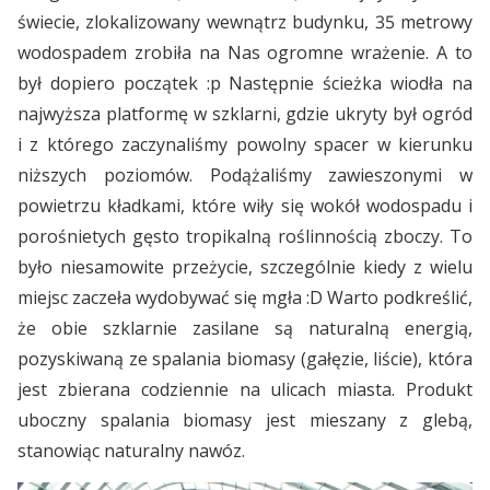
świecie, zlokalizowany wewnątrz budynku, 35 metrowy
wodospadem zrobiła na Nas ogromne wrażenie. A to
był dopiero początek :p Następnie ścieżka wiodła na
najwyższa platformę w szklarni, gdzie ukryty był ogród
i z którego zaczynaliśmy powolny spacer w kierunku
niższych poziomów. Podążaliśmy zawieszonymi w
powietrzu kładkami, które wiły się wokół wodospadu i
porośnietych gęsto tropikalną roślinnością zboczy. To
było niesamowite przeżycie, szczególnie kiedy z wielu
miejsc zaczeła wydobywać się mgła :D Warto podkreślić,
że obie szklarnie zasilane są naturalną energią,
pozyskiwaną ze spalania biomasy (gałęzie, liście), która
jest zbierana codziennie na ulicach miasta. Produkt
uboczny spalania biomasy jest mieszany z glebą,
stanowiąc naturalny nawóz.