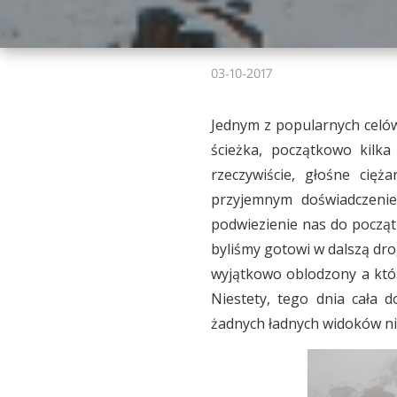
03-10-2017
Jednym z popularnych celów
ścieżka, początkowo kilka
rzeczywiście, głośne cięż
przyjemnym doświadczenie
podwiezienie nas do począt
byliśmy gotowi w dalszą dro
wyjątkowo oblodzony a który
Niestety, tego dnia cała d
żadnych ładnych widoków nie 