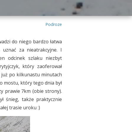
Podroze
wadzi do niego bardzo łatwa
 uznać za nieatrakcyjne. I
ten odcinek szlaku niezbyt
tyjczyk, który zaoferował
 już po kilkunastu minutach
o mostu, który tego dnia był
zy prawie 7km (obie strony).
ył śnieg, także praktycznie
łej trasie uroku :)