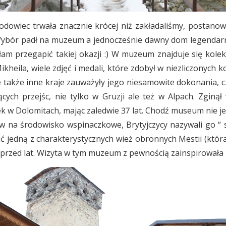
odowiec trwała znacznie krócej niż zakładaliśmy, postano
Wybór padł na muzeum a jednocześnie dawny dom legendarne
am przegapić takiej okazji :) W muzeum znajduje się kolek
heila, wiele zdjęć i medali, które zdobył w niezliczonych 
le także inne kraje zauważyły jego niesamowite dokonania, 
ących przejśc, nie tylko w Gruzji ale też w Alpach. Zginą
k w Dolomitach, mając zaledwie 37 lat. Chodź museum nie j
w na środowisko wspinaczkowe, Brytyjczycy nazywali go “
 jedną z charakterystycznych wież obronnych Mestii (któ
przed lat. Wizyta w tym muzeum z pewnością zainspirowała