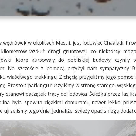
 wędrówek w okolicach Mestii, jest lodowiec Chaaladi. Pro
 kilometrów wzdłuż drogi gruntowej, co niektórzy moga
arówki, które kursowały do pobliskiej budowy, czyniły 
m. Na szczeście z pomocą przybył nam sympatyczny Bry
ku właściwego trekkingu. Z chęcią przyjeliśmy jego pomoc i
gę. Prosto z parkingu ruszyliśmy w stronę starego, wąskieg
 stanowi paczątek trasy do lodowca. Ścieżka przez las lic
olina była spowita ciężkimi chmurami, nawet lekko prusz
ujrzeliśmy tego dnia. Jednakże, świeży opad śniegu dodał ca