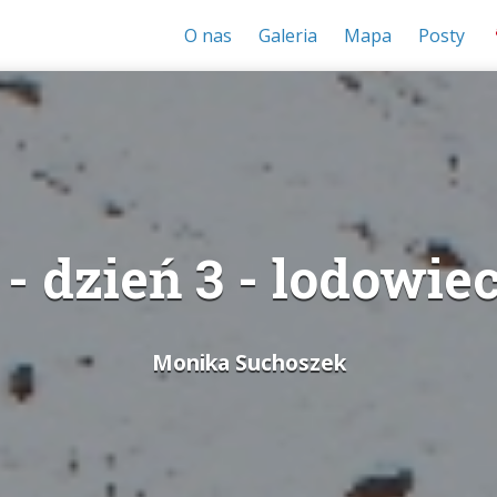
O nas
Galeria
Mapa
Posty
- dzień 3 - lodowie
Monika Suchoszek