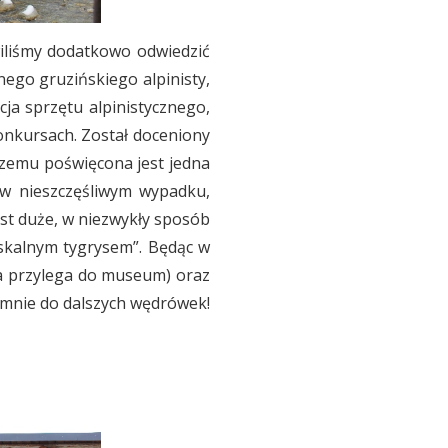
wiliśmy dodatkowo odwiedzić
go gruzińskiego alpinisty,
cja sprzętu alpinistycznego,
konkursach. Został doceniony
czemu poświęcona jest jedna
ł w nieszczęśliwym wypadku,
est duże, w niezwykły sposób
 skalnym tygrysem”. Będąc w
ra przylega do museum) oraz
 mnie do dalszych wędrówek!