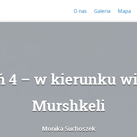
O nas
Galeria
Mapa
ń 4 – w kierunku wi
Murshkeli
Monika Suchoszek