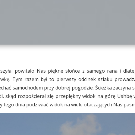
szyła, powitało Nas piękne słońce z samego rana i dlat
wkę. Tym razem był to pierwszy odcinek szlaku prowadzą
echać samochodem przy dobrej pogodzie. Ścieżka zaczyna 
di, skąd rozpościerał się przepiękny widok na górę Ushbę w
y tego dnia podziwiać widok na wiele otaczających Nas pasm