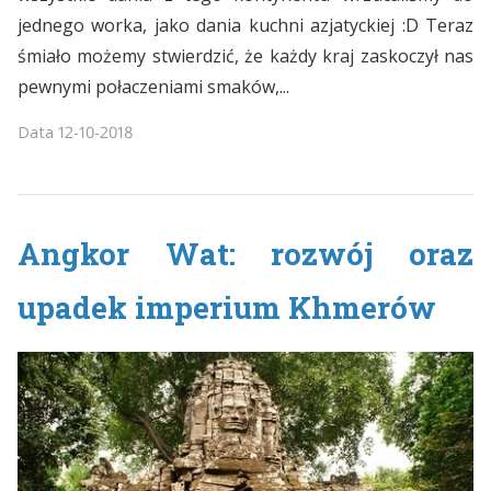
jednego worka, jako dania kuchni azjatyckiej :D Teraz
śmiało możemy stwierdzić, że każdy kraj zaskoczył nas
pewnymi połaczeniami smaków,...
Data
12-10-2018
Angkor Wat: rozwój oraz
upadek imperium Khmerów